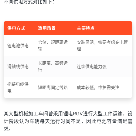
不同供电方式对比如下：
供电方式
适用场景
主要特点
仓储、短距离运
安装灵活，需要考虑充电管
锂电池供电
输
理
长距离、高频运
滑触线供电
连续供电能力强
行
拖链电缆供
短距离固定线路
成本较低，维护需关注
电
某大型机械加工车间曾采用锂电RGV进行大型工件运输，设
计阶段认为车辆每天运行时间不足，因此电池容量满足需
求。