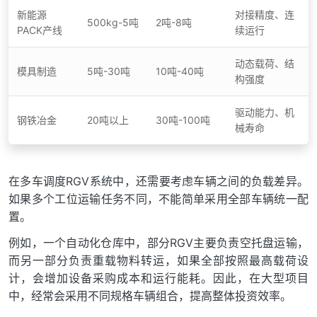
新能源
对接精度、连
500kg-5吨
2吨-8吨
PACK产线
续运行
动态载荷、结
模具制造
5吨-30吨
10吨-40吨
构强度
驱动能力、机
钢铁冶金
20吨以上
30吨-100吨
械寿命
在多车调度RGV系统中，还需要考虑车辆之间的负载差异。
如果多个工位运输任务不同，不能简单采用全部车辆统一配
置。
例如，一个自动化仓库中，部分RGV主要负责空托盘运输，
而另一部分负责重载物料转运，如果全部按照最高载荷设
计，会增加设备采购成本和运行能耗。因此，在大型项目
中，经常会采用不同规格车辆组合，提高整体投资效率。