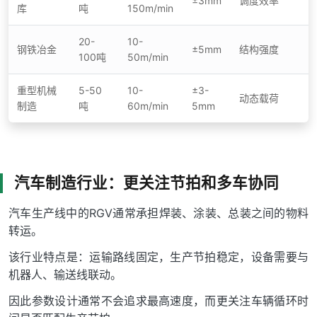
±3mm
调度效率
库
吨
150m/min
20-
10-
钢铁冶金
±5mm
结构强度
100吨
50m/min
重型机械
5-50
10-
±3-
动态载荷
制造
吨
60m/min
5mm
汽车制造行业：更关注节拍和多车协同
汽车生产线中的RGV通常承担焊装、涂装、总装之间的物料
转运。
该行业特点是：运输路线固定，生产节拍稳定，设备需要与
机器人、输送线联动。
因此参数设计通常不会追求最高速度，而更关注车辆循环时