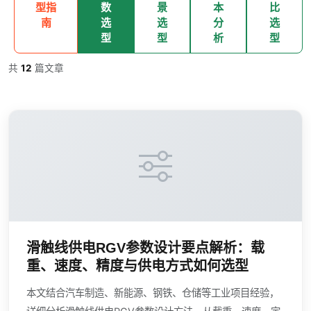
型指
数
景
本
比
南
选
选
分
选
型
型
析
型
共
12
篇文章
滑触线供电RGV参数设计要点解析：载
重、速度、精度与供电方式如何选型
本文结合汽车制造、新能源、钢铁、仓储等工业项目经验，